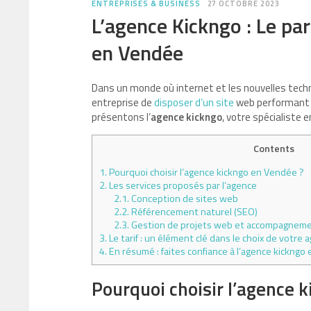
ENTREPRISES & BUSINESS
27 OCTOBRE 2023
L’agence Kickngo : Le pa
en Vendée
Dans un monde où internet et les nouvelles techn
entreprise de
disposer d’un site
web performant e
présentons l’
agence kickngo
, votre spécialiste 
Contents
1.
Pourquoi choisir l’agence kickngo en Vendée ?
2.
Les services proposés par l’agence
2.1.
Conception de sites web
2.2.
Référencement naturel (SEO)
2.3.
Gestion de projets web et accompagnem
3.
Le tarif : un élément clé dans le choix de votre
4.
En résumé : faites confiance à l’agence kickng
Pourquoi choisir l’agence 