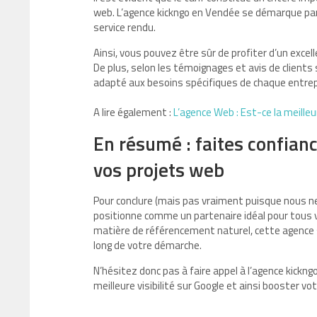
web. L’agence kickngo en Vendée se démarque par d
service rendu.
Ainsi, vous pouvez être sûr de profiter d’un excell
De plus, selon les témoignages et avis de client
adapté aux besoins spécifiques de chaque entrepris
A lire également :
L’agence Web : Est-ce la meilleu
En résumé : faites confian
vos projets web
Pour conclure (mais pas vraiment puisque nous ne 
positionne comme un partenaire idéal pour tous v
matière de référencement naturel, cette agence s
long de votre démarche.
N’hésitez donc pas à faire appel à l’agence kickng
meilleure visibilité sur Google et ainsi booster votr