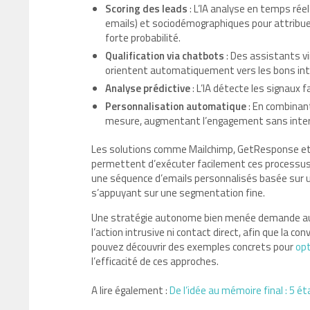
Scoring des leads
: L’IA analyse en temps rée
emails) et sociodémographiques pour attribuer
forte probabilité.
Qualification via chatbots
: Des assistants vi
orientent automatiquement vers les bons inte
Analyse prédictive
: L’IA détecte les signaux 
Personnalisation automatique
: En combinant
mesure, augmentant l’engagement sans inte
Les solutions comme Mailchimp, GetResponse et
permettent d’exécuter facilement ces processu
une séquence d’emails personnalisés basée sur u
s’appuyant sur une segmentation fine.
Une stratégie autonome bien menée demande auss
l’action intrusive ni contact direct, afin que la 
pouvez découvrir des exemples concrets pour
opt
l’efficacité de ces approches.
A lire également :
De l’idée au mémoire final : 5 