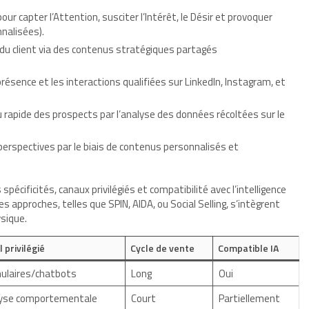
r capter l’Attention, susciter l’Intérêt, le Désir et provoquer
nnalisées).
du client via des contenus stratégiques partagés
résence et les interactions qualifiées sur LinkedIn, Instagram, et
u rapide des prospects par l’analyse des données récoltées sur le
perspectives par le biais de contenus personnalisés et
écificités, canaux privilégiés et compatibilité avec l’intelligence
es approches, telles que SPIN, AIDA, ou Social Selling, s’intègrent
sique.
 privilégié
Cycle de vente
Compatible IA
ulaires/chatbots
Long
Oui
yse comportementale
Court
Partiellement