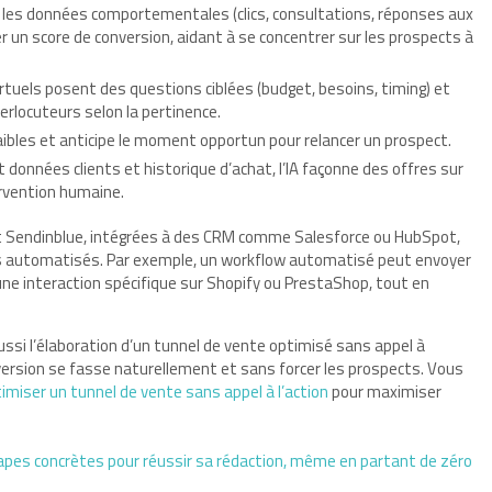
l les données comportementales (clics, consultations, réponses aux
 un score de conversion, aidant à se concentrer sur les prospects à
rtuels posent des questions ciblées (budget, besoins, timing) et
rlocuteurs selon la pertinence.
faibles et anticipe le moment opportun pour relancer un prospect.
 données clients et historique d’achat, l’IA façonne des offres sur
rvention humaine.
 Sendinblue, intégrées à des CRM comme Salesforce ou HubSpot,
s automatisés. Par exemple, un workflow automatisé peut envoyer
ne interaction spécifique sur Shopify ou PrestaShop, tout en
i l’élaboration d’un tunnel de vente optimisé sans appel à
conversion se fasse naturellement et sans forcer les prospects. Vous
imiser un tunnel de vente sans appel à l’action
pour maximiser
étapes concrètes pour réussir sa rédaction, même en partant de zéro