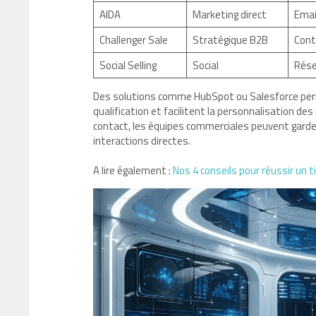
AIDA
Marketing direct
Emai
Challenger Sale
Stratégique B2B
Cont
Social Selling
Social
Rése
Des solutions comme HubSpot ou Salesforce perm
qualification et facilitent la personnalisation
contact, les équipes commerciales peuvent garder
interactions directes.
A lire également :
Nos 4 conseils pour réussir un 