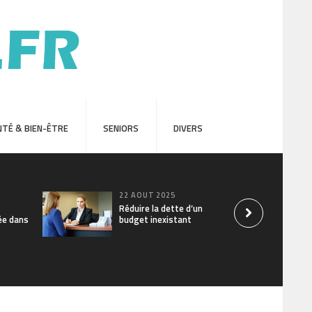
TÉ & BIEN-ÊTRE
SENIORS
DIVERS
22 AOÛT 2025
Réduire la dette d’un
ée dans
budget inexistant