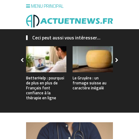
MENU PRINCIPAL
Ceci peut aussi vous intéresser...
BetterHelp : pourquoi
Le Gruyère : un
Essayer le
de plus en plus de
fromage suisse au
avec e-liqu
Français font
caractère inégalé
propylène g
confiance à la
thérapie en ligne