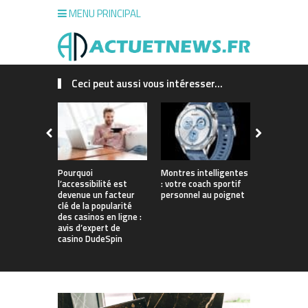
MENU PRINCIPAL
Ceci peut aussi vous intéresser...
Pourquoi
Montres intelligentes
Qu’est-ce 
l’accessibilité est
: votre coach sportif
téléphones
devenue un facteur
personnel au poignet
HONOR vér
clé de la popularité
intelligent
des casinos en ligne :
avis d’expert de
casino DudeSpin