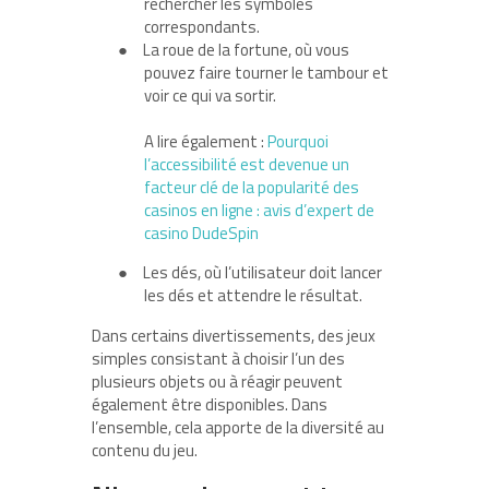
rechercher les symboles
correspondants.
●
La roue de la fortune, où vous
pouvez faire tourner le tambour et
voir ce qui va sortir.
A lire également :
Pourquoi
l’accessibilité est devenue un
facteur clé de la popularité des
casinos en ligne : avis d’expert de
casino DudeSpin
●
Les dés, où l’utilisateur doit lancer
les dés et attendre le résultat.
Dans certains divertissements, des jeux
simples consistant à choisir l’un des
plusieurs objets ou à réagir peuvent
également être disponibles. Dans
l’ensemble, cela apporte de la diversité au
contenu du jeu.