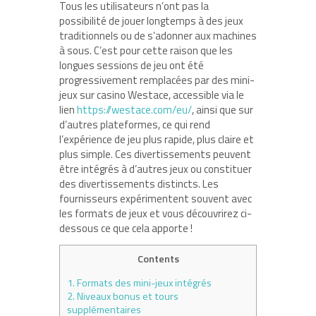
Tous les utilisateurs n’ont pas la
possibilité de jouer longtemps à des jeux
traditionnels ou de s’adonner aux machines
à sous. C’est pour cette raison que les
longues sessions de jeu ont été
progressivement remplacées par des mini-
jeux sur
casino Westace
, accessible via le
lien
https://westace.com/eu/
, ainsi que sur
d’autres plateformes, ce qui rend
l’expérience de jeu plus rapide, plus claire et
plus simple. Ces divertissements peuvent
être intégrés à d’autres jeux ou constituer
des divertissements distincts. Les
fournisseurs expérimentent souvent avec
les formats de jeux et vous découvrirez ci-
dessous ce que cela apporte !
Contents
1.
Formats des mini-jeux intégrés
2.
Niveaux bonus et tours
supplémentaires