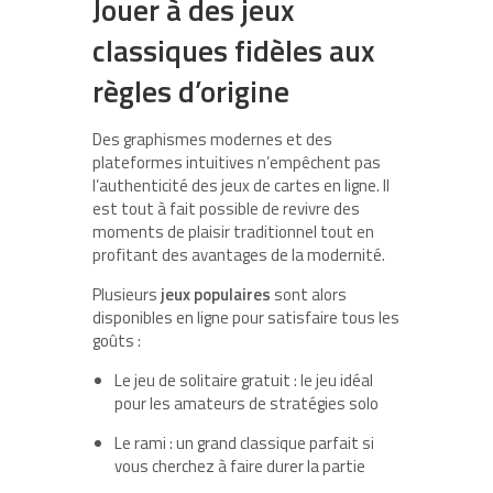
Jouer à des jeux
classiques fidèles aux
règles d’origine
Des graphismes modernes et des
plateformes intuitives n’empêchent pas
l’authenticité des jeux de cartes en ligne. Il
est tout à fait possible de revivre des
moments de plaisir traditionnel tout en
profitant des avantages de la modernité.
Plusieurs
jeux populaires
sont alors
disponibles en ligne pour satisfaire tous les
goûts :
Le jeu de solitaire gratuit : le jeu idéal
pour les amateurs de stratégies solo
Le rami : un grand classique parfait si
vous cherchez à faire durer la partie