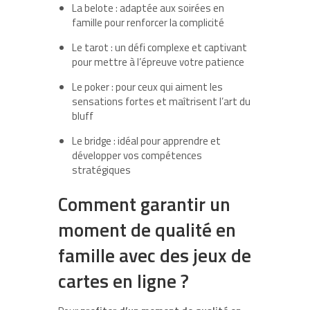
La belote : adaptée aux soirées en
famille pour renforcer la complicité
Le tarot : un défi complexe et captivant
pour mettre à l’épreuve votre patience
Le poker : pour ceux qui aiment les
sensations fortes et maîtrisent l’art du
bluff
Le bridge : idéal pour apprendre et
développer vos compétences
stratégiques
Comment garantir un
moment de qualité en
famille avec des jeux de
cartes en ligne ?