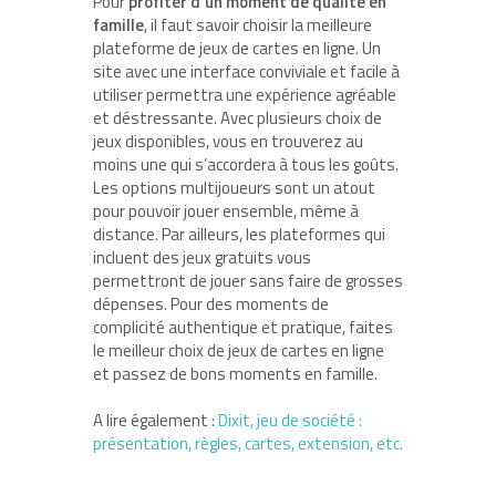
Pour
profiter d’un moment de qualité en
famille
, il faut savoir choisir la meilleure
plateforme de jeux de cartes en ligne. Un
site avec une interface conviviale et facile à
utiliser permettra une expérience agréable
et déstressante. Avec plusieurs choix de
jeux disponibles, vous en trouverez au
moins une qui s’accordera à tous les goûts.
Les options multijoueurs sont un atout
pour pouvoir jouer ensemble, même à
distance. Par ailleurs, les plateformes qui
incluent des jeux gratuits vous
permettront de jouer sans faire de grosses
dépenses. Pour des moments de
complicité authentique et pratique, faites
le meilleur choix de jeux de cartes en ligne
et passez de bons moments en famille.
A lire également :
Dixit, jeu de société :
présentation, règles, cartes, extension, etc.