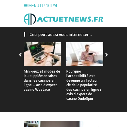
MENU PRINCIPAL
Ceci peut aussi vous intéresser...
Mini-jeux et modes de
Pourquoi
Montres in
jeu supplémentaires
l’accessibilité est
: votre coa
dans les casinos en
devenue un facteur
personnel 
ligne – avis d’expert
clé de la popularité
casino Westace
des casinos en ligne :
avis d’expert de
casino DudeSpin