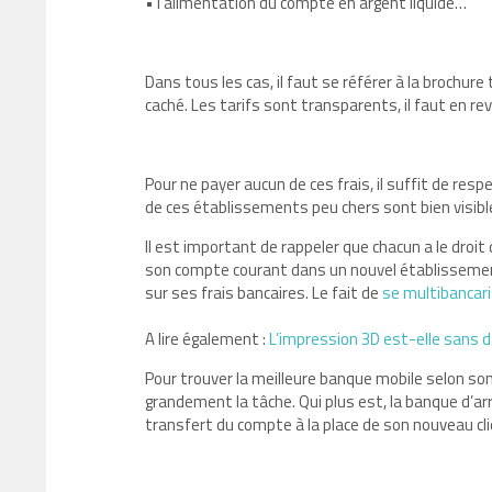
• l’alimentation du compte en argent liquide…
Dans tous les cas, il faut se référer à la brochure 
caché. Les tarifs sont transparents, il faut en re
Pour ne payer aucun de ces frais, il suffit de resp
de ces établissements peu chers sont bien visible
Il est important de rappeler que chacun a le droit 
son compte courant dans un nouvel établissemen
sur ses frais bancaires. Le fait de
se multibancar
A lire également :
L’impression 3D est-elle sans d
Pour trouver la meilleure banque mobile selon son
grandement la tâche. Qui plus est, la banque d’a
transfert du compte à la place de son nouveau cl