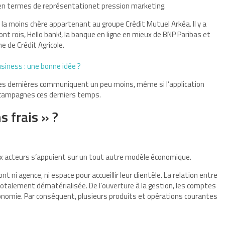
ive en termes de représentationet pression marketing.
ue la moins chère appartenant au groupe Crédit Mutuel Arkéa. Il y a
 rois, Hello bank!, la banque en ligne en mieux de BNP Paribas et
 de Crédit Agricole.
siness : une bonne idée ?
Ces dernières communiquent un peu moins, même si l’application
s campagnes ces derniers temps.
s frais » ?
ux acteurs s’appuient sur un tout autre modèle économique.
t ni agence, ni espace pour accueillir leur clientèle. La relation entre
totalement dématérialisée. De l’ouverture à la gestion, les comptes
onomie. Par conséquent, plusieurs produits et opérations courantes