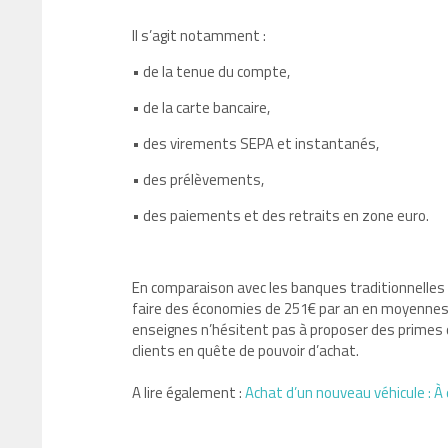
Il s’agit notamment :
• de la tenue du compte,
• de la carte bancaire,
• des virements SEPA et instantanés,
• des prélèvements,
• des paiements et des retraits en zone euro.
En comparaison avec les banques traditionnelles e
faire des économies de 251€ par an en moyennesur 
enseignes n’hésitent pas à proposer des primes o
clients en quête de pouvoir d’achat.
A lire également :
Achat d’un nouveau véhicule : À 