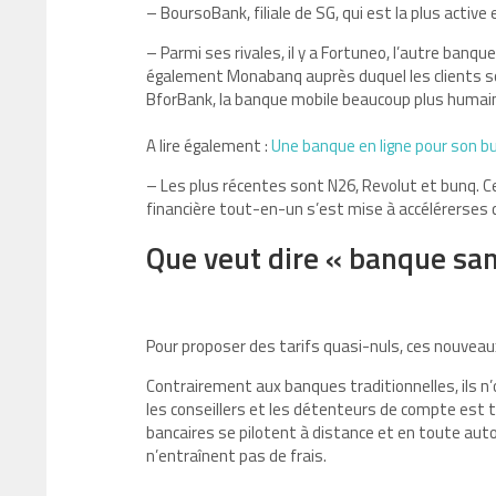
– BoursoBank, filiale de SG, qui est la plus act
– Parmi ses rivales, il y a Fortuneo, l’autre banq
également Monabanq auprès duquel les clients sont
BforBank, la banque mobile beaucoup plus humaine
A lire également :
Une banque en ligne pour son bu
– Les plus récentes sont N26, Revolut et bunq. 
financière tout-en-un s’est mise à accélérerse
Que veut dire « banque san
Pour proposer des tarifs quasi-nuls, ces nouvea
Contrairement aux banques traditionnelles, ils n’on
les conseillers et les détenteurs de compte est 
bancaires se pilotent à distance et en toute aut
n’entraînent pas de frais.