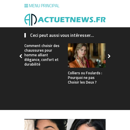
MENU PRINCIPAL
Ceci peut aussi vous intéresser...
Comment choisir des
chaussures pour
homme alliant
élégance, confort et
durabilité
Colliers ou Foulards :
La Mode Ét
Pourquoi ne pas
Authentiqu
Choisir les Deux ?
L’Élégance 
Bohème et 
Raffineme
Caftan Mar