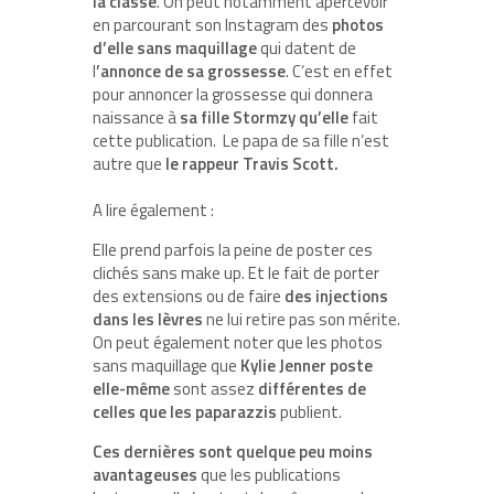
la classe
. On peut notamment apercevoir
en parcourant son Instagram des
photos
d’elle sans maquillage
qui datent de
l
’annonce de sa grossesse
. C’est en effet
pour annoncer la grossesse qui donnera
naissance à
sa fille Stormzy qu’elle
fait
cette publication. Le papa de sa fille n’est
autre que
le rappeur Travis Scott.
A lire également :
Elle prend parfois la peine de poster ces
clichés sans make up. Et le fait de porter
des extensions ou de faire
des injections
dans les lèvres
ne lui retire pas son mérite.
On peut également noter que les photos
sans maquillage que
Kylie Jenner poste
elle-même
sont assez
différentes de
celles que les paparazzis
publient.
Ces dernières sont quelque peu moins
avantageuses
que les publications