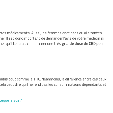
?
autres médicaments. Aussi, les femmes enceintes ou allaitantes
er. Il est donc important de demander l’avis de votre médecin si
igner qu’il faudrait consommer une très
grande dose de CBD
pour
annabis tout comme le THC. Néanmoins, la différence entre ces deux
 Cela veut dire qu’il ne rend pas les consommateurs dépendants et
èque le soir ?