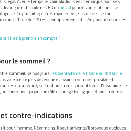
is légal. Avec le temps, le
cannabidiol
s’est démarqué pour ses
s distingué est l’huile de CBD ou
oil cbd
pour les anglophones. Ce
linguale. Ce produit agit très rapidement, ses effets se font
ation. L’huile de CBD est principalement utilisée pour atténuer les
es critères à prendre en compte ?
pour le sommeil ?
votre sommeil. De nos jours,
les bienfaits de la tisane au cbd sur le
us aide à être plus détendue et avoir un sommeil paisible et
troubles du sommeil, surtout pour ceux qui souffrent
d’insomnie
. Le
, une hormone qui joue un rôle d’horloge biologique et aide à dormir.
 et contre-indications
sif
pour l’homme. Néanmoins, il peut arriver qu’il provoque quelques