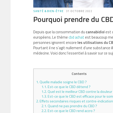
SANTÉ & BIEN-ÊTRE
31 OCTOBRE 2022
Pourquoi prendre du CBD
Depuis que la consommation du
cannabidio
l est
européens. Le thème
cbd achat
est beaucoup men
personnes ignorent encore
les utilisations du C
Pourtant il ne s’agit nullement d’une substance illi
médecine. Voici donc l’essentiel à savoir sur ce su
Contents
1.
Quelle maladie soigne le CBD ?
1.1.
Est-ce que le CBD détend ?
1.2.
Quel est le meilleur CBD contre la douleur
1.3.
Est-ce que le CBD est efficace pour le som
2.
Effets secondaires risques et contre-indicatio
2.1.
Quand ne pas prendre du CBD ?
2.2.
Est-ce que le CBD rend accro ?