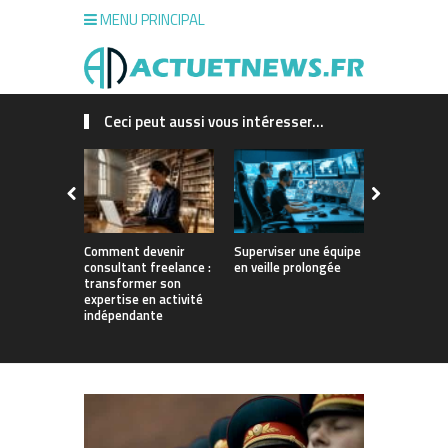
MENU PRINCIPAL
Ceci peut aussi vous intéresser...
Comment devenir
Superviser une équipe
Structurer
consultant freelance :
en veille prolongée
croissance
transformer son
dans un se
expertise en activité
fermé
indépendante