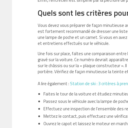
Enfin, l’entretien est simplifié par la pléthore d
Quels sont les critères pou
Vous devez vous préparer de façon minutieuse ava
est fortement recommandé de dresser une liste 
une lampe de poche et un carnet. Si vous en avez 
et entretiens effectués sur le véhicule.
Une fois sur place, faîtes une comparaison entre le
gravé sur la voiture. Ce numéro devrait apparaîtr
sur le châssis ou sur la « plaque constructeur ». I
portière. Vérifiez de façon minutieuse la teinte 
A lire également :
Station de ski : 3 critères à pre
Faites le tour de la voiture et étudiez minutie
Passez sous le véhicule avec la lampe de poche 
Effectuez une inspection de l’ensemble des r
Mettez le contact, puis effectuez une vérifica
Ouvrez le capot et laissez le moteur en march