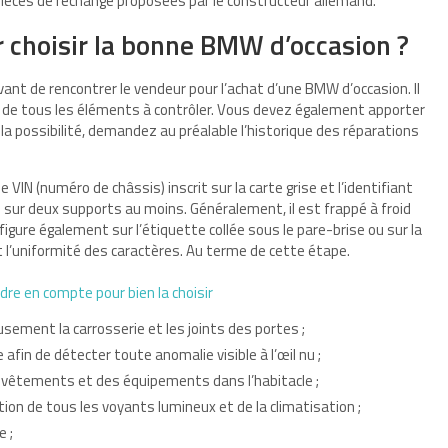
e pièces de rechange proposées par le constructeur allemand.
r choisir la bonne BMW d’occasion ?
nt de rencontrer le vendeur pour l’achat d’une BMW d’occasion. Il
de tous les éléments à contrôler. Vous devez également apporter
la possibilité, demandez au préalable l’historique des réparations
 VIN (numéro de châssis) inscrit sur la carte grise et l’identifiant
e sur deux supports au moins. Généralement, il est frappé à froid
l figure également sur l’étiquette collée sous le pare-brise ou sur la
et l’uniformité des caractères. Au terme de cette étape.
ndre en compte pour bien la choisir
usement la carrosserie et les joints des portes ;
afin de détecter toute anomalie visible à l’œil nu ;
evêtements et des équipements dans l’habitacle ;
tion de tous les voyants lumineux et de la climatisation ;
e ;