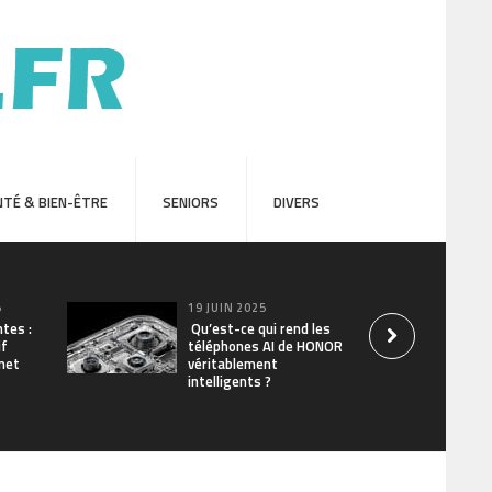
TÉ & BIEN-ÊTRE
SENIORS
DIVERS
5
19 JUIN 2025
ntes :
Qu’est-ce qui rend les
if
téléphones AI de HONOR
net
véritablement
intelligents ?