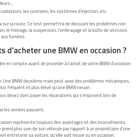
deurs ;
 radiateurs, les courroies, les systèmes d’injection, etc.
i sur la route. Ce test permettra de découvrir les problèmes non
on, le freinage, la suspension, l’embrayage et la boîte de vitesses.
t aux fumées.
nts d’acheter une BMW en occasion ?
re en compte avant de procéder à l’achat de votre BMW d’occasion
etien. Une BMW deuxième main peut avoir des problèmes mécaniques.
plus fréquent et plus élevé qu’une BMW neuve ;
us devez donc payer les réparations qui s’imposent lors de
ue les années passent.
ccasion représente toujours des avantages et des inconvénients.
 prend plus soin de son véhicule par rapport à un propriétaire d’une
ien entretenir sa voiture, qu’elle soit neuve ou en occasion.