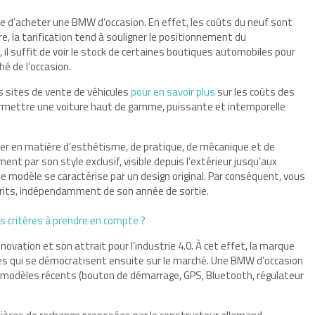
ge d’acheter une BMW d’occasion. En effet, les coûts du neuf sont
e, la tarification tend à souligner le positionnement du
il suffit de voir le stock de certaines boutiques automobiles pour
hé de l’occasion.
ts sites de vente de véhicules
pour en savoir plus
sur les coûts des
rmettre une voiture haut de gamme, puissante et intemporelle
ouver en matière d’esthétisme, de pratique, de mécanique et de
nt par son style exclusif, visible depuis l’extérieur jusqu’aux
ue modèle se caractérise par un design original. Par conséquent, vous
sprits, indépendamment de son année de sortie.
es critères à prendre en compte ?
ovation et son attrait pour l’industrie 4.0. À cet effet, la marque
es qui se démocratisent ensuite sur le marché. Une BMW d’occasion
 modèles récents (bouton de démarrage, GPS, Bluetooth, régulateur