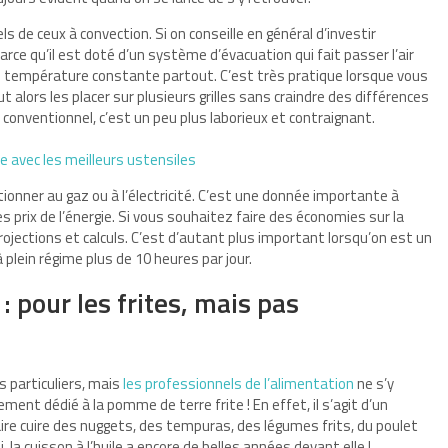
ls de ceux à convection. Si on conseille en général d’investir
ce qu’il est doté d’un système d’évacuation qui fait passer l’air
ne température constante partout. C’est très pratique lorsque vous
t alors les placer sur plusieurs grilles sans craindre des différences
r conventionnel, c’est un peu plus laborieux et contraignant.
e avec les meilleurs ustensiles
tionner au gaz ou à l’électricité. C’est une donnée importante à
 prix de l’énergie. Si vous souhaitez faire des économies sur la
rojections et calculs. C’est d’autant plus important lorsqu’on est un
 plein régime plus de 10 heures par jour.
: pour les frites, mais pas
 particuliers, mais
les professionnels de l’alimentation
ne s’y
ment dédié à la pomme de terre frite ! En effet, il s’agit d’un
ire cuire des nuggets, des tempuras, des légumes frits, du poulet
, la cuisson à l’huile a encore de belles années devant elle !