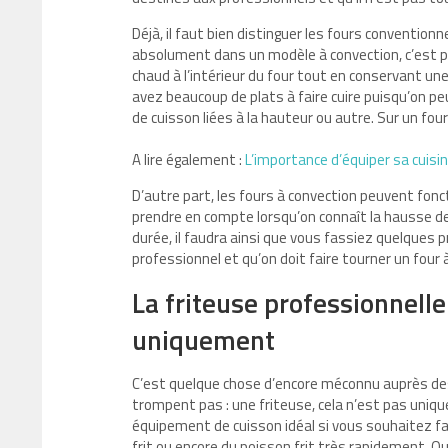
Déjà, il faut bien distinguer les fours conventionne
absolument dans un modèle à convection, c’est par
chaud à l’intérieur du four tout en conservant u
avez beaucoup de plats à faire cuire puisqu’on peu
de cuisson liées à la hauteur ou autre. Sur un fou
A lire également :
L’importance d’équiper sa cuisin
D’autre part, les fours à convection peuvent fonc
prendre en compte lorsqu’on connaît la hausse des
durée, il faudra ainsi que vous fassiez quelques p
professionnel et qu’on doit faire tourner un four à
La friteuse professionnelle 
uniquement
C’est quelque chose d’encore méconnu auprès des
trompent pas : une friteuse, cela n’est pas unique
équipement de cuisson idéal si vous souhaitez fa
frit ou encore du poisson frit très rapidement. Oui