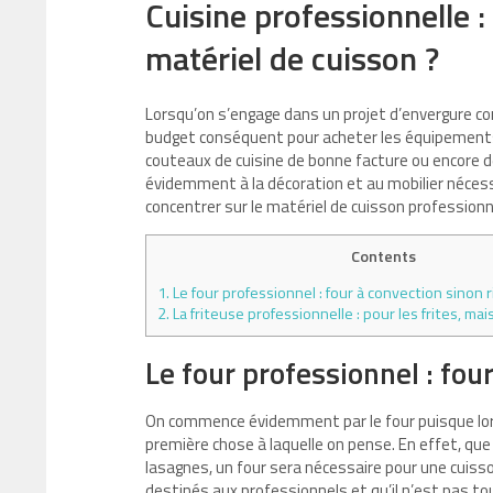
Cuisine professionnelle 
matériel de cuisson ?
Lorsqu’on s’engage dans un projet d’envergure com
budget conséquent pour acheter les équipement
couteaux de cuisine de bonne facture ou encore de
évidemment à la décoration et au mobilier nécessai
concentrer sur le matériel de cuisson professionn
Contents
1.
Le four professionnel : four à convection sinon r
2.
La friteuse professionnelle : pour les frites, m
Le four professionnel : four
On commence évidemment par le four puisque lo
première chose à laquelle on pense. En effet, qu
lasagnes, un four sera nécessaire pour une cuisso
destinés aux professionnels et qu’il n’est pas to