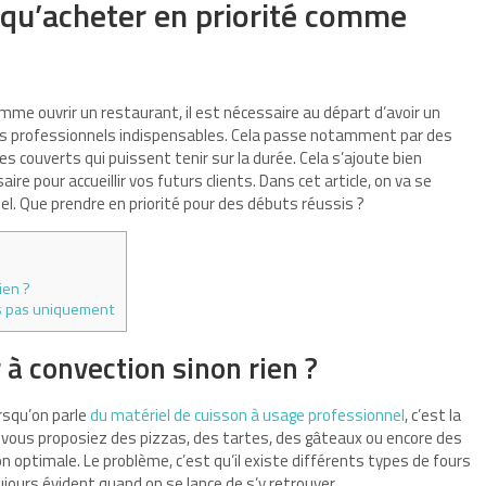
: qu’acheter en priorité comme
me ouvrir un restaurant, il est nécessaire au départ d’avoir un
s professionnels indispensables. Cela passe notamment par des
s couverts qui puissent tenir sur la durée. Cela s’ajoute bien
re pour accueillir vos futurs clients. Dans cet article, on va se
el. Que prendre en priorité pour des débuts réussis ?
ien ?
ais pas uniquement
 à convection sinon rien ?
rsqu’on parle
du matériel de cuisson à usage professionnel
, c’est la
e vous proposiez des pizzas, des tartes, des gâteaux ou encore des
n optimale. Le problème, c’est qu’il existe différents types de fours
ujours évident quand on se lance de s’y retrouver.