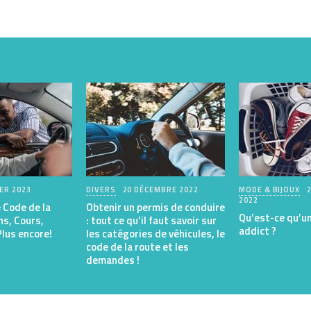
IER 2023
DIVERS
20 DÉCEMBRE 2022
MODE & BIJOUX
2022
 Code de la
Obtenir un permis de conduire
Qu’est-ce qu’u
ns, Cours,
: tout ce qu’il faut savoir sur
addict ?
lus encore!
les catégories de véhicules, le
code de la route et les
demandes !