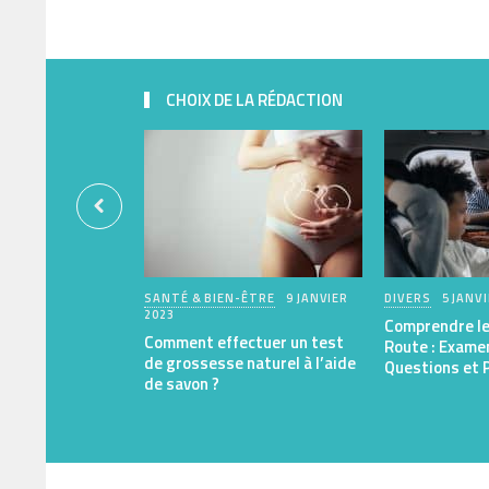
CHOIX DE LA RÉDACTION
SANTÉ & BIEN-ÊTRE
9 JANVIER
DIVERS
5 JANV
2023
Comprendre le
Comment effectuer un test
Route : Exame
de grossesse naturel à l’aide
Questions et P
de savon ?