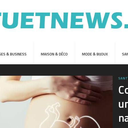
SES & BUSINESS
MAISON & DÉCO
MODE & BIJOUX
SAN
SANT
C
un
na