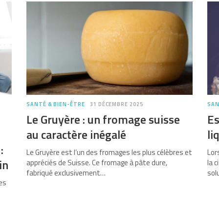
SANTÉ & BIEN-ÊTRE
31 DÉCEMBRE 2025
SAN
Le Gruyère : un fromage suisse
Es
au caractère inégalé
li
:
Le Gruyère est l’un des fromages les plus célèbres et
Lor
in
appréciés de Suisse. Ce fromage à pâte dure,
la 
fabriqué exclusivement…
sol
es