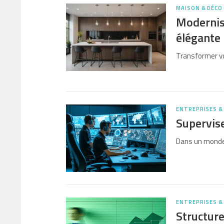
MAISON & DÉCO
Modernise
élégante
Transformer vo
ENTREPRISES &
Supervise
Dans un monde 
ENTREPRISES &
Structure