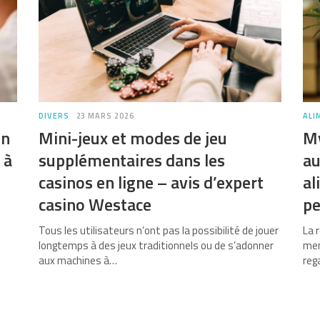
DIVERS
23 MARS 2026
ALI
en
Mini-jeux et modes de jeu
My
 à
supplémentaires dans les
au
casinos en ligne – avis d’expert
al
casino Westace
pe
Tous les utilisateurs n’ont pas la possibilité de jouer
La 
longtemps à des jeux traditionnels ou de s’adonner
men
aux machines à…
reg