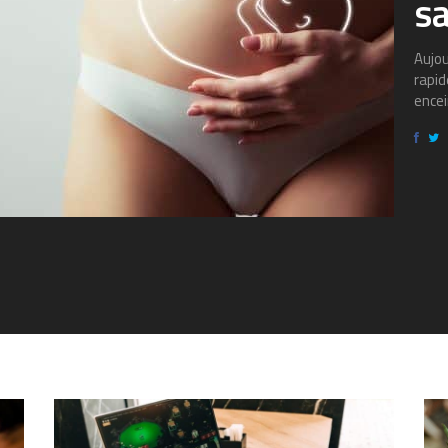
s
Aujou
rapid
encei